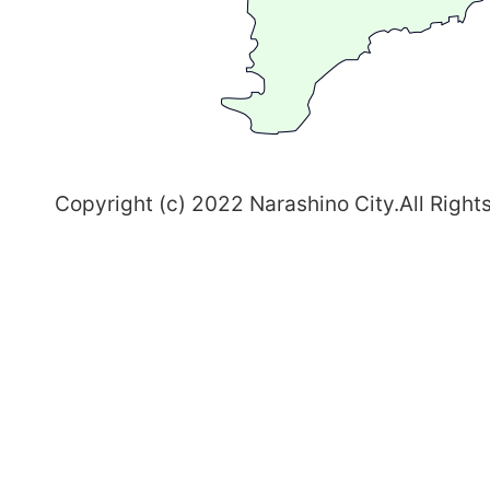
習
志
野
～
Copyright (c) 2022 Narashino City.All Right