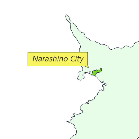
で
豊
か
な
交
流
が
広
が
る
ま
ち