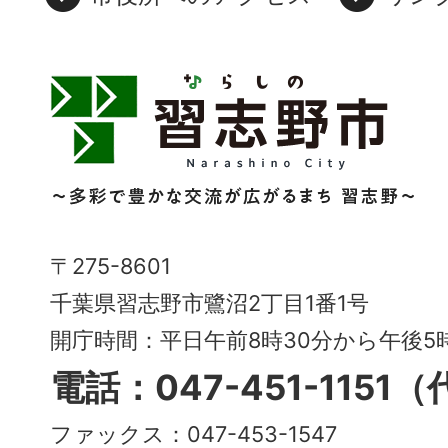
習
志
野
市
Narashino
〒275-8601
City
千葉県習志野市鷺沼2丁目1番1号
～
開庁時間：平日午前8時30分から午後
多
電話：047-451-1151
彩
ファックス：047-453-1547