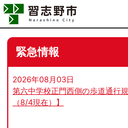
緊急情報
2026年08月03日
第六中学校正門西側の歩道通行規
（8/4現在）】