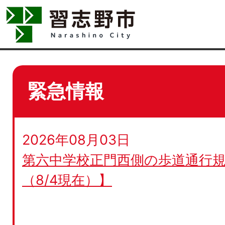
緊急情報
2026年08月03日
第六中学校正門西側の歩道通行規
（8/4現在）】