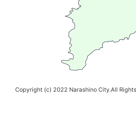
る
ま
ち
習
志
野
～
Copyright (c) 2022 Narashino City.All Right