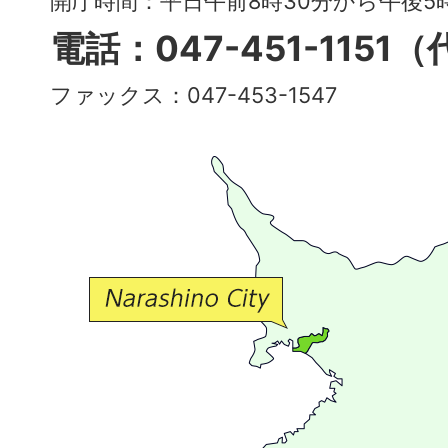
開庁時間：平日午前8時30分から午後
多
電話：047-451-1151
彩
ファックス：047-453-1547
で
豊
か
な
交
流
が
広
が