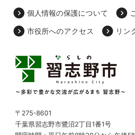
個人情報の保護について
市役所へのアクセス
リン
習
志
野
市
Narashino
〒275-8601
City
千葉県習志野市鷺沼2丁目1番1号
～