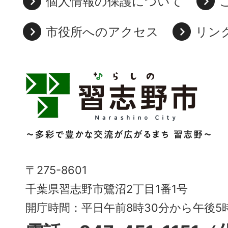
個人情報の保護について
市役所へのアクセス
リン
習
志
野
市
Narashino
〒275-8601
City
千葉県習志野市鷺沼2丁目1番1号
～
開庁時間：平日午前8時30分から午後
多