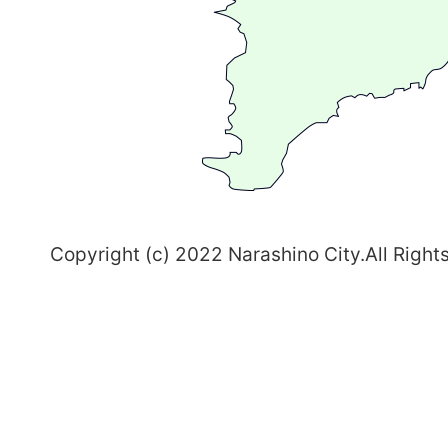
ま
ち
習
志
野
～
Copyright (c) 2022 Narashino City.All Right