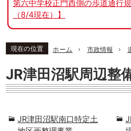
第六中学校正門西側の歩道通行規
（8/4現在）】
現在の位置
ホーム
市政情報
JR津田沼駅周辺整
JR津田沼駅南口特定土
地区画整理事業