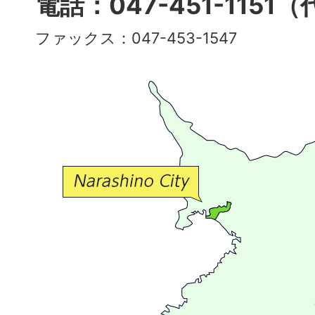
電話：047-451-1151
彩
ファックス：047-453-1547
で
豊
か
な
交
流
が
広
が
る