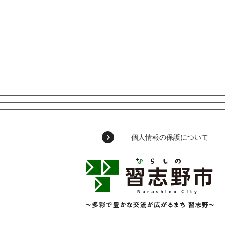
個人情報の保護について
習
志
野
市
Narashino
City