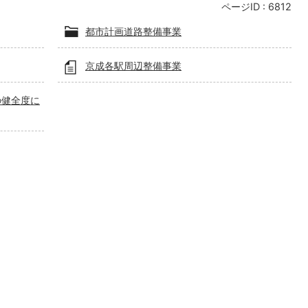
ページID :
6812
都市計画道路整備事業
京成各駅周辺整備事業
の健全度に