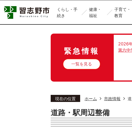
くらし・手
健康・
子育て・
続き
福祉
教育
2026
緊急情報
第六中
一覧を見る
現在の位置
ホーム
市政情報
道
道路・駅周辺整備