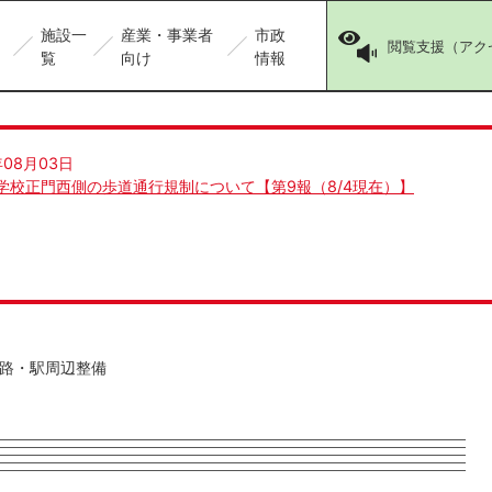
施設一
産業・事業者
市政
閲覧支援（アク
覧
向け
情報
年08月03日
学校正門西側の歩道通行規制について【第9報（8/4現在）】
路・駅周辺整備