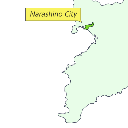
交
流
が
広
が
る
ま
ち
習
志
野