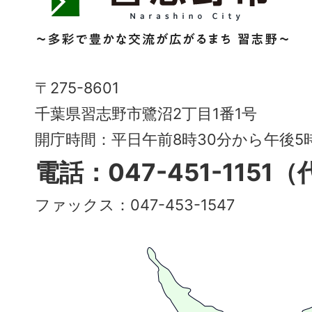
野
市
Narashino
〒275-8601
City
千葉県習志野市鷺沼2丁目1番1号
～
開庁時間：平日午前8時30分から午後
多
電話：047-451-1151
彩
ファックス：047-453-1547
で
豊
か
な