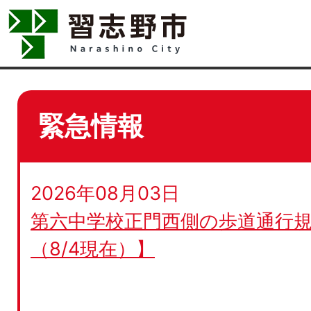
緊急情報
2026年08月03日
第六中学校正門西側の歩道通行規
（8/4現在）】