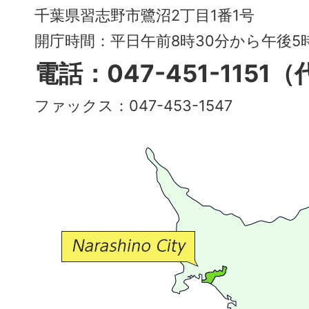
City
千葉県習志野市鷺沼2丁目1番1号
～
開庁時間：平日午前8時30分から午後
多
電話：047-451-1151
彩
ファックス：047-453-1547
で
豊
か
な
交
流
が