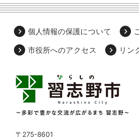
個人情報の保護について
市役所へのアクセス
リン
習
志
野
市
Narashino
〒275-8601