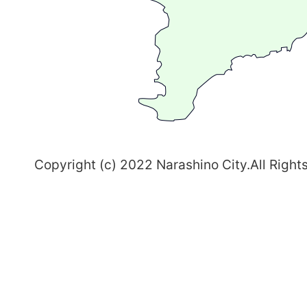
ま
ち
習
志
野
～
Copyright (c) 2022 Narashino City.All Right