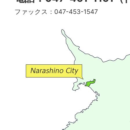
彩
ファックス：047-453-1547
で
豊
か
な
交
流
が
広
が
る