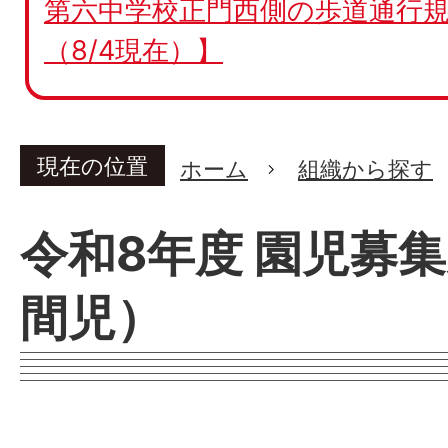
第六中学校正門西側の歩道通行規
（8/4現在）】
現在の位置
ホーム
組織から探す
令和8年度 園児募
間児）