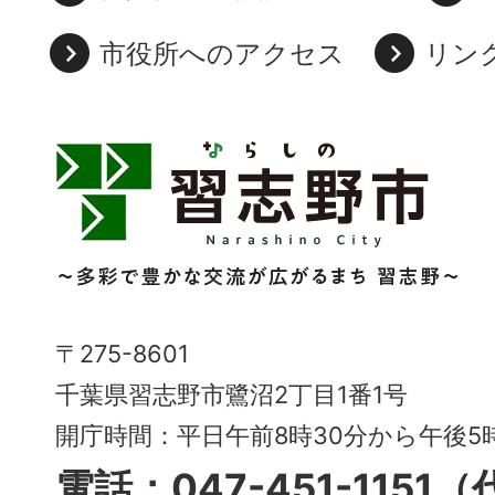
市役所へのアクセス
リン
習
志
野
市
Narashino
〒275-8601
City
千葉県習志野市鷺沼2丁目1番1号
～
開庁時間：平日午前8時30分から午後
多
電話：047-451-1151