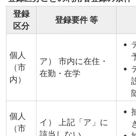
登録
登録要件 等
区分
個人
ア） 市内に在住・
（市
在勤・在学
内）
個人
イ） 上記「ア」に
（市
該当しない