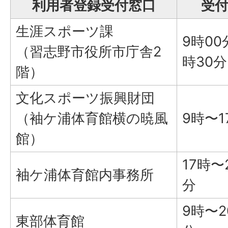
利用者登録受付窓口
受
生涯スポーツ課
9時00
（習志野市役所市庁舎2
時30分
階）
文化スポーツ振興財団
（袖ケ浦体育館横の暁風
9時〜1
館）
17時〜
袖ケ浦体育館内事務所
分
9時〜2
東部体育館