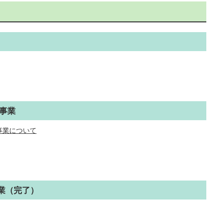
事業
事業について
業（完了）