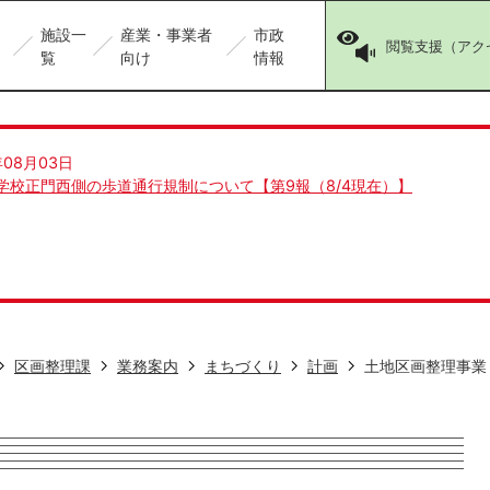
施設一
産業・事業者
市政
閲覧支援（アク
覧
向け
情報
年08月03日
学校正門西側の歩道通行規制について【第9報（8/4現在）】
区画整理課
業務案内
まちづくり
計画
土地区画整理事業