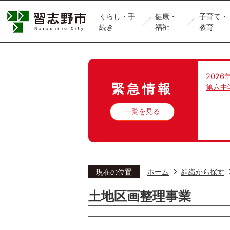
くらし・手
健康・
子育て・
続き
福祉
教育
2026
緊急情報
第六中
一覧を見る
現在の位置
ホーム
組織から探す
土地区画整理事業