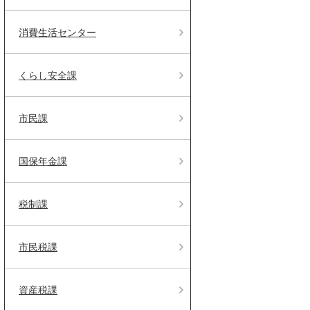
消費生活センター
くらし安全課
市民課
国保年金課
税制課
市民税課
資産税課