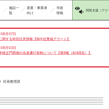
施設一
産業・事業者
市政
閲覧支援（アク
覧
向け
情報
年08月07日
に関する特別注意情報【熱中症警戒アラート】
年08月03日
学校正門西側の歩道通行規制について【第9報（8/4現在）】
区画整理課