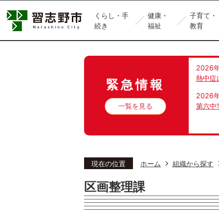
くらし・手
健康・
子育て・
続き
福祉
教育
2026
熱中症
緊急情報
2026
一覧を見る
第六中
現在の位置
ホーム
組織から探す
区画整理課