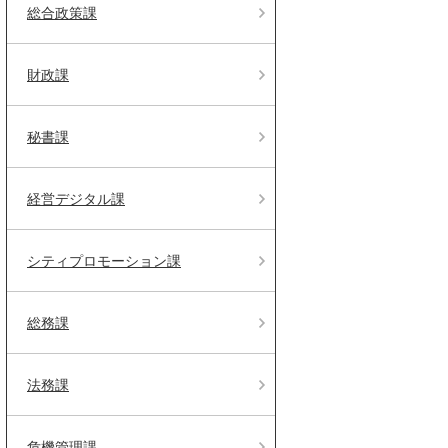
総合政策課
財政課
秘書課
経営デジタル課
シティプロモーション課
総務課
法務課
危機管理課