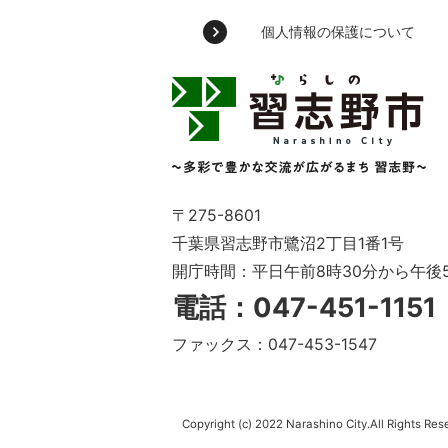
個人情報の保護について
習
志
野
市
Narashino
City
～
〒275-8601
多
千葉県習志野市鷺沼2丁目1番1号
彩
開庁時間：平日午前8時30分から午後
で
豊
電話：047-451-115
か
な
ファックス：047-453-1547
交
流
が
広
Copyright (c) 2022 Narashino City.All Rights Res
が