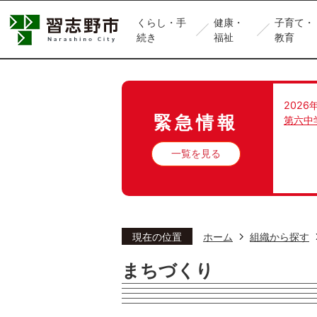
くらし・手
健康・
子育て・
続き
福祉
教育
2026
緊急情報
第六中
一覧を見る
現在の位置
ホーム
組織から探す
まちづくり