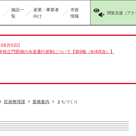
施設一
産業・事業者
市政
閲覧支援（アク
覧
向け
情報
年08月03日
学校正門西側の歩道通行規制について【第9報（8/4現在）】
区画整理課
業務案内
まちづくり