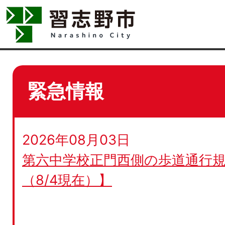
緊急情報
2026年08月03日
第六中学校正門西側の歩道通行規
（8/4現在）】