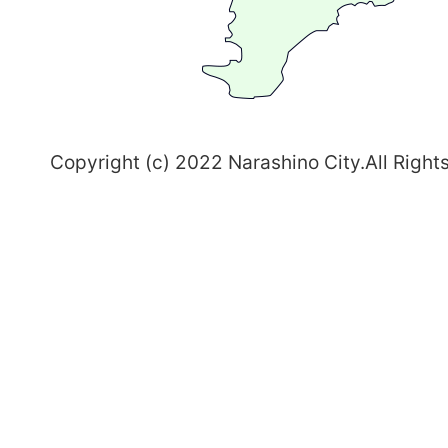
習
志
野
～
Copyright (c) 2022 Narashino City.All Right