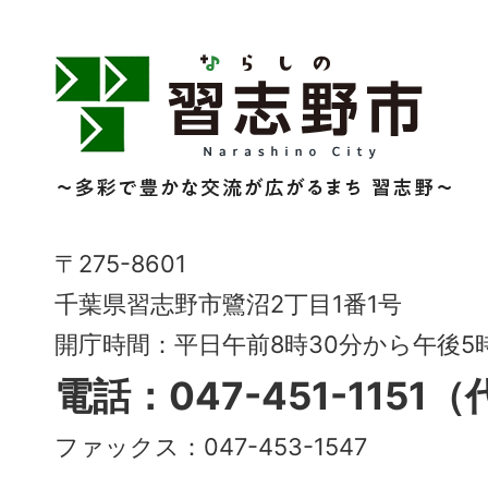
習
志
野
市
Narashino
〒275-8601
City
千葉県習志野市鷺沼2丁目1番1号
～
開庁時間：平日午前8時30分から午後
多
電話：047-451-1151
彩
ファックス：047-453-1547
で