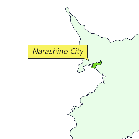
豊
か
な
交
流
が
広
が
る
ま
ち