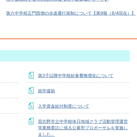
第六中学校正門西側の歩道通行規制について【第9報（8/4現在）】
第3子以降中学校給食費無償化について
就学援助
入学資金給付制度について
習志野市立中学校休日地域クラブ活動管理運営
等業務委託に係る公募型プロポーザルを実施し
ました。