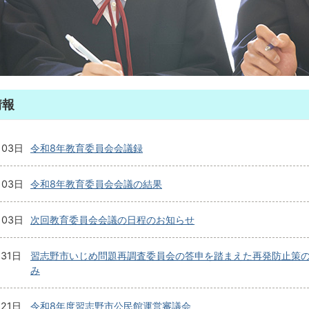
情報
月03日
令和8年教育委員会会議録
月03日
令和8年教育委員会会議の結果
月03日
次回教育委員会会議の日程のお知らせ
月31日
習志野市いじめ問題再調査委員会の答申を踏まえた再発防止策
み
月21日
令和8年度習志野市公民館運営審議会