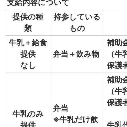
支給内容について
提供の種
持参している
類
もの
牛乳＋給食
補助
提供
弁当＋飲み物
（牛
なし
保護
補助
（牛
保護
弁当
牛乳のみ
※
牛乳だけ飲
提供
牛乳