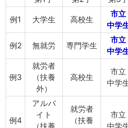
市立
例1
大学生
高校生
中学
市立
例2
無就労
専門学生
中学
就労者
市立
例3
（扶養
高校生
中学
外）
アルバ
就労者
イト
市立
例4
（扶養
（扶養
中学