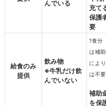
んでいる
充て
保護
要
1食分
は補助
飲み物
により
給食のみ
※
牛乳だけ飲
は不要
提供
んでいない
補助
を保