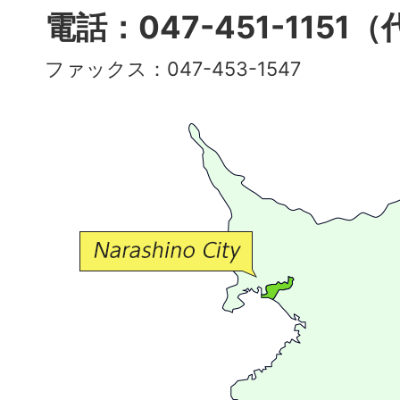
多
電話：047-451-1151
彩
ファックス：047-453-1547
で
豊
か
な
交
流
が
広
が