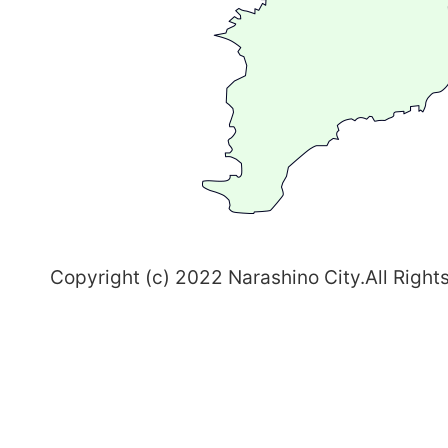
る
ま
ち
習
志
野
～
Copyright (c) 2022 Narashino City.All Right