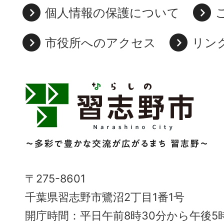
個人情報の保護について
市役所へのアクセス
リン
習
志
野
市
Narashino
〒275-8601
City
千葉県習志野市鷺沼2丁目1番1号
～
開庁時間：平日午前8時30分から午後