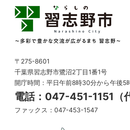
習
志
野
市
Narashino
〒275-8601
City
千葉県習志野市鷺沼2丁目1番1号
～
開庁時間：平日午前8時30分から午後
多
電話：047-451-1151
彩
ファックス：047-453-1547
で
豊