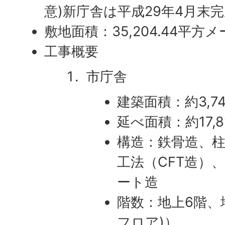
意)新庁舎は平成29年4月末
敷地面積：35,204.44平方
工事概要
市庁舎
建築面積：約3,7
延べ面積：約17,
構造：鉄骨造、
工法（CFT造）
ート造
階数：地上6階、
フロア)）