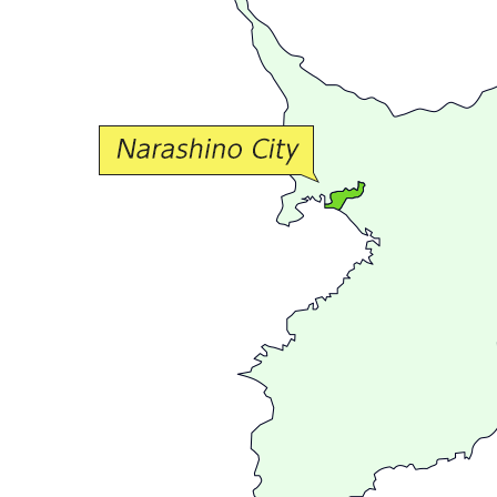
か
な
交
流
が
広
が
る
ま
ち
習