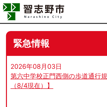
緊急情報
2026年08月03日
第六中学校正門西側の歩道通行規
（8/4現在）】