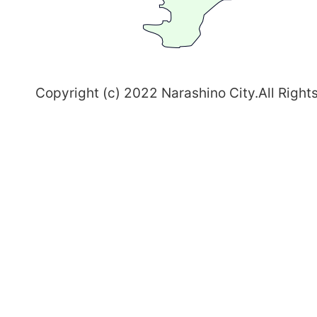
志
野
～
Copyright (c) 2022 Narashino City.All Right