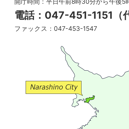
開庁時間：平日午前8時30分から午後
多
電話：047-451-1151
彩
ファックス：047-453-1547
で
豊
か
な
交
流
が
広
が