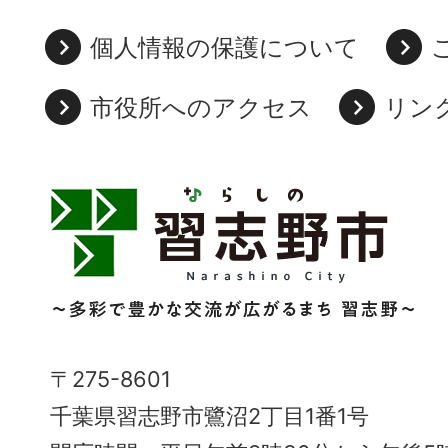
個人情報の保護について
市役所へのアクセス
リン
習
志
野
市
Narashino
〒275-8601
City
千葉県習志野市鷺沼2丁目1番1号
～