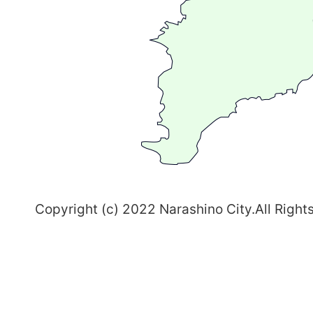
る
ま
ち
習
志
野
～
Copyright (c) 2022 Narashino City.All Right