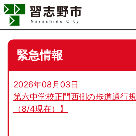
緊急情報
2026年08月03日
第六中学校正門西側の歩道通行規
（8/4現在）】