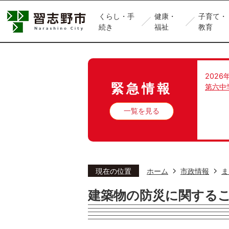
くらし・手
健康・
子育て・
続き
福祉
教育
2026
緊急情報
第六中
一覧を見る
現在の位置
ホーム
市政情報
ま
建築物の防災に関する