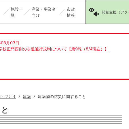
施設一
産業・事業者
市政
閲覧支援（アク
覧
向け
情報
年08月03日
学校正門西側の歩道通行規制について【第9報（8/4現在）】
ちづくり
建築
建築物の防災に関すること
こと