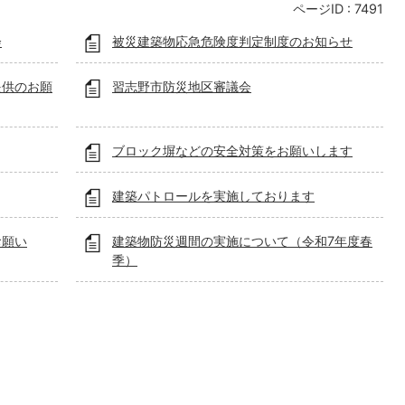
ページID :
7491
会
被災建築物応急危険度判定制度のお知らせ
提供のお願
習志野市防災地区審議会
ブロック塀などの安全対策をお願いします
建築パトロールを実施しております
お願い
建築物防災週間の実施について（令和7年度春
季）