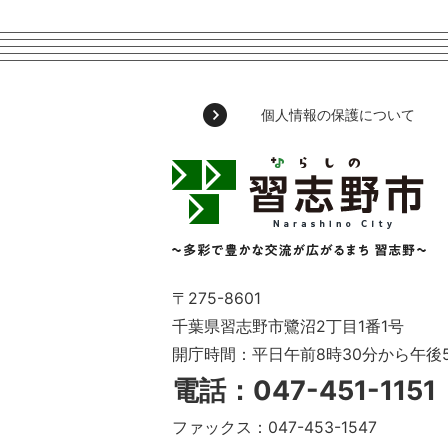
個人情報の保護について
習
志
野
市
Narashino
City
～
〒275-8601
多
千葉県習志野市鷺沼2丁目1番1号
彩
開庁時間：平日午前8時30分から午後
で
豊
電話：047-451-115
か
な
ファックス：047-453-1547
交