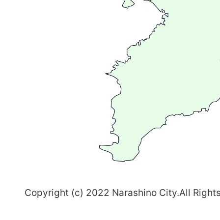
が
広
が
る
ま
ち
習
志
野
～
Copyright (c) 2022 Narashino City.All Right