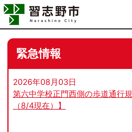
緊急情報
2026年08月03日
第六中学校正門西側の歩道通行規
（8/4現在）】