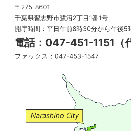
Narashino
〒275-8601
City
千葉県習志野市鷺沼2丁目1番1号
～
開庁時間：平日午前8時30分から午後
多
電話：047-451-1151
彩
ファックス：047-453-1547
で
豊
か
な
交
流