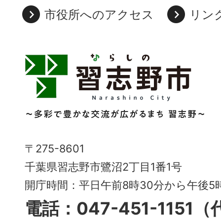
市役所へのアクセス
リン
習
志
野
市
Narashino
〒275-8601
City
千葉県習志野市鷺沼2丁目1番1号
～
開庁時間：平日午前8時30分から午後
多
電話：047-451-1151