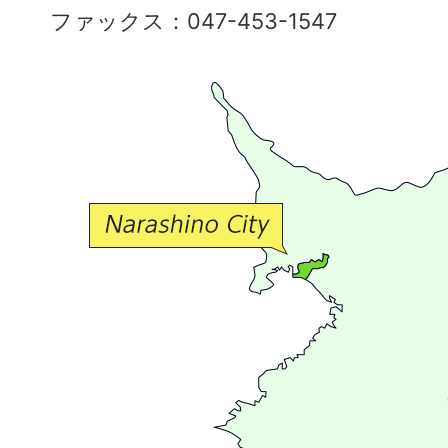
彩
ファックス：047-453-1547
で
豊
か
な
交
流
が
広
が
る
ま