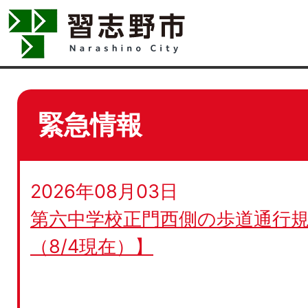
緊急情報
2026年08月03日
第六中学校正門西側の歩道通行規
（8/4現在）】