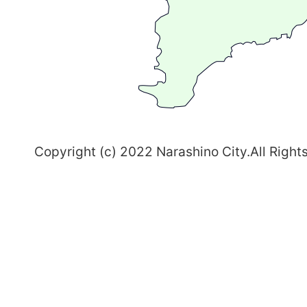
ち
習
志
野
～
Copyright (c) 2022 Narashino City.All Right