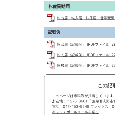
各種異動届
転出届・転入届・転居届・世帯変更届（共
記載例
転出届（記載例） (PDFファイル: 297
転入届（記載例） (PDFファイル: 278
転居届（記載例） (PDFファイル: 278
この記
このページは市民課が担当しています
所在地：〒275-8601 千葉県習志野市
電話：047-453-9249 ファックス：047
キャッチボールメールを送る