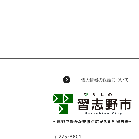
個人情報の保護について
習
志
野
市
Narashino
City
～
〒275-8601