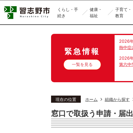
くらし・手
健康・
子育て・
続き
福祉
教育
2026
熱中症
緊急情報
2026
一覧を見る
第六中
現在の位置
ホーム
組織から探す
窓口で取扱う申請・届