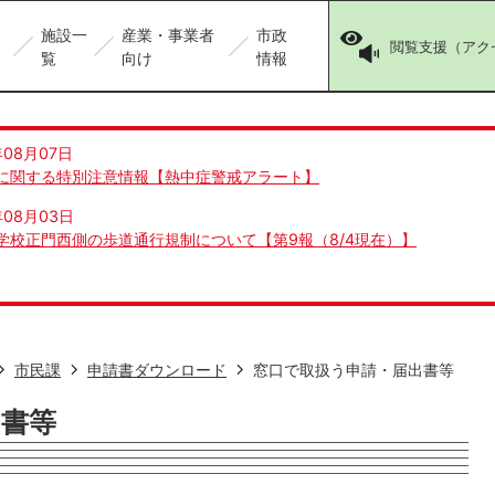
施設一
産業・事業者
市政
閲覧支援（アク
覧
向け
情報
年08月07日
に関する特別注意情報【熱中症警戒アラート】
年08月03日
学校正門西側の歩道通行規制について【第9報（8/4現在）】
市民課
申請書ダウンロード
窓口で取扱う申請・届出書等
出書等