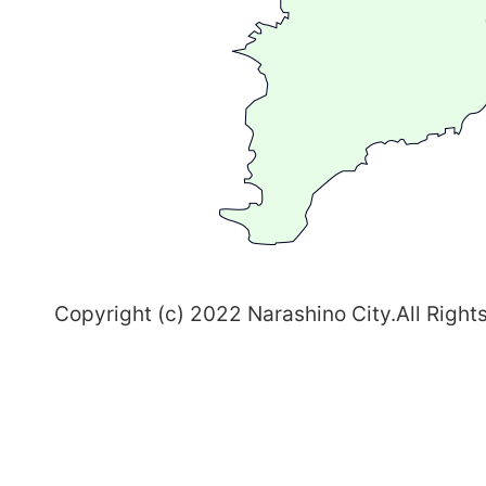
る
ま
ち
習
志
野
～
Copyright (c) 2022 Narashino City.All Right