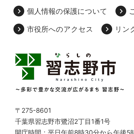
個人情報の保護について
市役所へのアクセス
リン
習
志
野
市
Narashino
〒275-8601
City
千葉県習志野市鷺沼2丁目1番1号
～
開庁時間：平日午前8時30分から午後