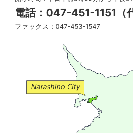
多
電話：047-451-1151
彩
ファックス：047-453-1547
で
豊
か
な
交
流
が
広
が