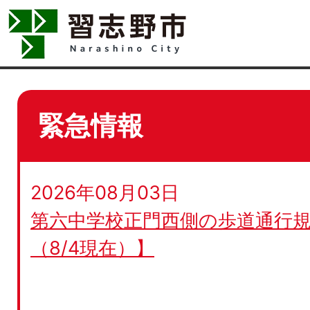
緊急情報
2026年08月03日
第六中学校正門西側の歩道通行規
（8/4現在）】