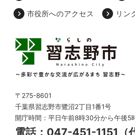
市役所へのアクセス
リン
習
志
野
市
Narashino
〒275-8601
City
千葉県習志野市鷺沼2丁目1番1号
～
開庁時間：平日午前8時30分から午後
多
電話：047-451-1151