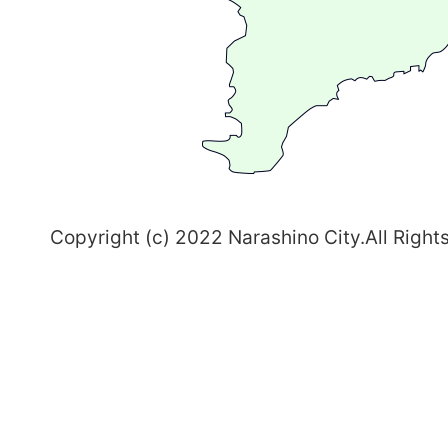
ま
ち
習
志
野
～
Copyright (c) 2022 Narashino City.All Right