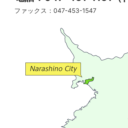
彩
ファックス：047-453-1547
で
豊
か
な
交
流
が
広
が
る