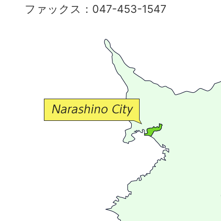
ファックス：047-453-1547
で
豊
か
な
交
流
が
広
が
る
ま