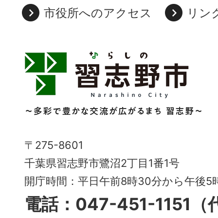
市役所へのアクセス
リン
習
志
野
市
Narashino
〒275-8601
City
千葉県習志野市鷺沼2丁目1番1号
～
開庁時間：平日午前8時30分から午後
多
電話：047-451-1151
彩