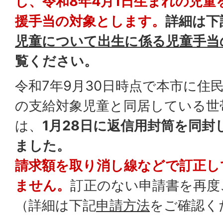
し、令和8年4月1日生まれの児童
援手当の対象とします。
詳細は下
児童について出生に係る児童手当
覧ください。
令和7年9月30日時点で本市に住
の支給対象児童と同居している世
は、
1月28日に返信用封筒を同
ました。
請求額を取り消し線などで訂正し
ません。
訂正のない申請書を再度
（詳細は下記
申請方法
をご確認く