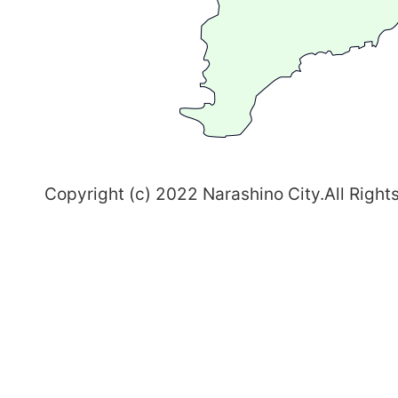
ち
習
志
野
～
Copyright (c) 2022 Narashino City.All Right