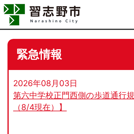
緊急情報
2026年08月03日
第六中学校正門西側の歩道通行規
（8/4現在）】