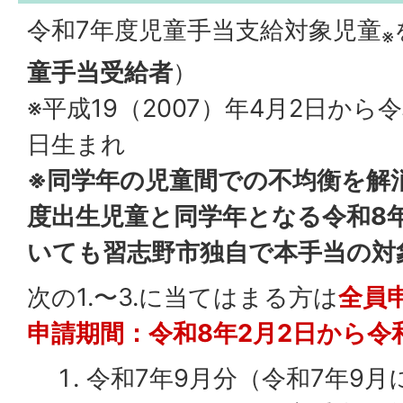
令和7年度児童手当支給対象児童
※
童手当受給者
）
※平成19（2007）年4月2日から令
日生まれ
※同学年の児童間での不均衡を解
度出生児童と同学年となる令和8年
いても習志野市独自で本手当の対
次の1.〜3.に当てはまる方は
全員
申請期間：令和8年2月2日から令和
令和7年9月分（令和7年9