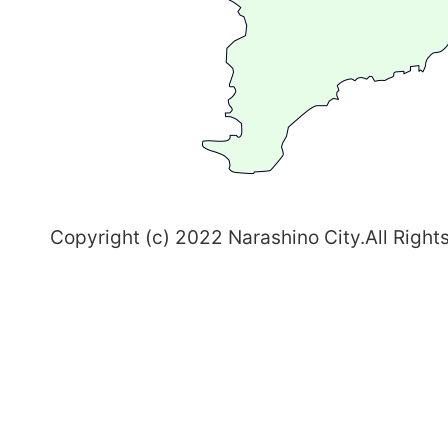
ま
ち
習
志
野
～
Copyright (c) 2022 Narashino City.All Right