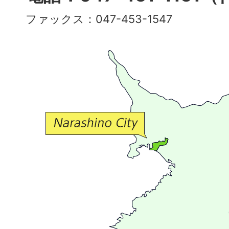
彩
ファックス：047-453-1547
で
豊
か
な
交
流
が
広
が
る