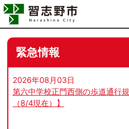
緊急情報
2026年08月03日
第六中学校正門西側の歩道通行規
（8/4現在）】