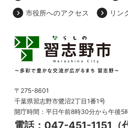
市役所へのアクセス
リン
習
志
野
市
Narashino
〒275-8601
City
千葉県習志野市鷺沼2丁目1番1号
～
開庁時間：平日午前8時30分から午後
多
電話：047-451-1151