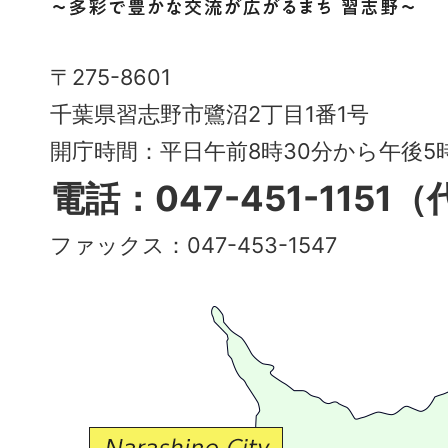
市
Narashino
〒275-8601
City
千葉県習志野市鷺沼2丁目1番1号
～
開庁時間：平日午前8時30分から午後
多
電話：047-451-1151
彩
ファックス：047-453-1547
で
豊
か
な
交