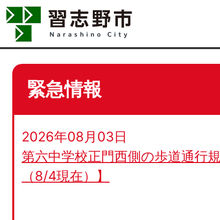
緊急情報
2026年08月03日
第六中学校正門西側の歩道通行規
（8/4現在）】