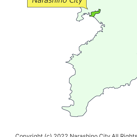
流
が
広
が
る
ま
ち
習
志
野
～
Copyright (c) 2022 Narashino City.All Right