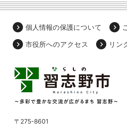
個人情報の保護について
市役所へのアクセス
リン
習
志
野
市
Narashino
〒275-8601