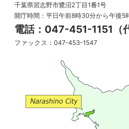
City
千葉県習志野市鷺沼2丁目1番1号
～
開庁時間：平日午前8時30分から午後
多
電話：047-451-1151
彩
ファックス：047-453-1547
で
豊
か
な
交
流
が
広