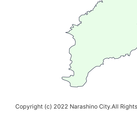
が
る
ま
ち
習
志
野
～
Copyright (c) 2022 Narashino City.All Right