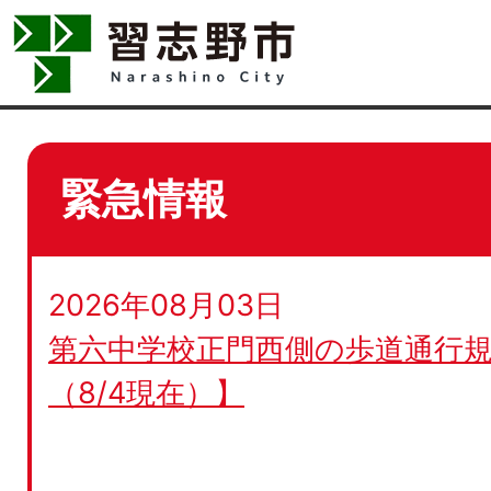
緊急情報
2026年08月03日
第六中学校正門西側の歩道通行規
（8/4現在）】