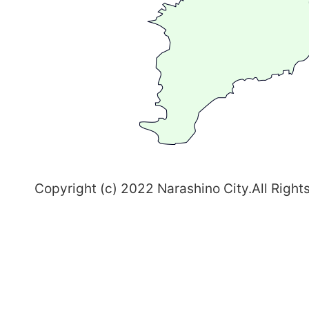
る
ま
ち
習
志
野
～
Copyright (c) 2022 Narashino City.All Right