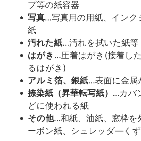
プ等の紙容器
写真
…写真用の用紙、インク
紙
汚れた紙
…汚れを拭いた紙等
はがき
…圧着はがき(接着し
るはがき)
アルミ箔、銀紙
…表面に金属
捺染紙（昇華転写紙）
...
どに使われる紙
その他
…和紙、油紙、窓枠を
ーボン紙、シュレッダ—くず