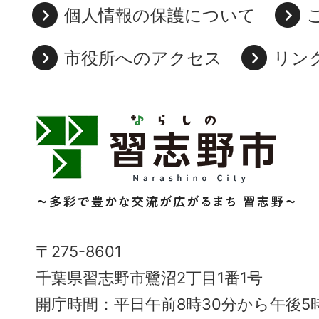
個人情報の保護について
市役所へのアクセス
リン
習
志
野
市
Narashino
〒275-8601
City
千葉県習志野市鷺沼2丁目1番1号
～
開庁時間：平日午前8時30分から午後