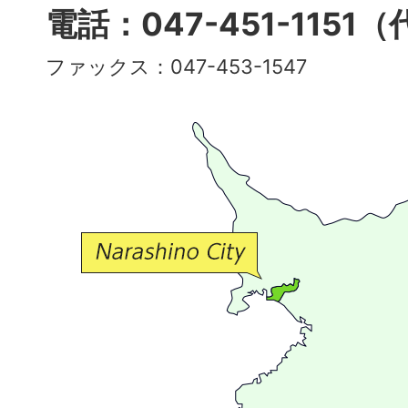
多
電話：047-451-1151
彩
ファックス：047-453-1547
で
豊
か
な
交
流
が
広
が