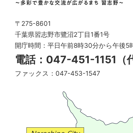
市
Narashino
〒275-8601
City
千葉県習志野市鷺沼2丁目1番1号
～
開庁時間：平日午前8時30分から午後
多
電話：047-451-1151
彩
ファックス：047-453-1547
で
豊
か
な
交