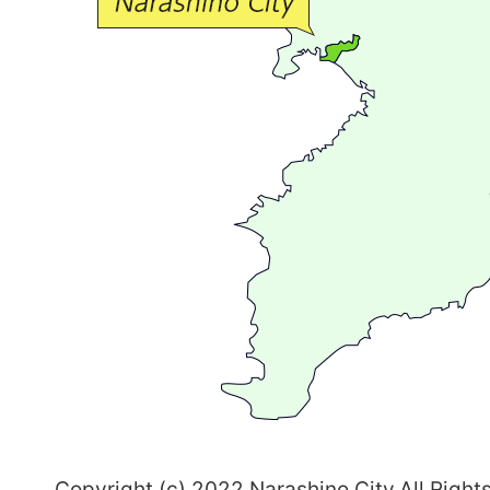
流
が
広
が
る
ま
ち
習
志
野
～
Copyright (c) 2022 Narashino City.All Right