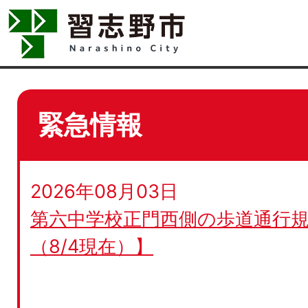
緊急情報
2026年08月03日
第六中学校正門西側の歩道通行規
（8/4現在）】