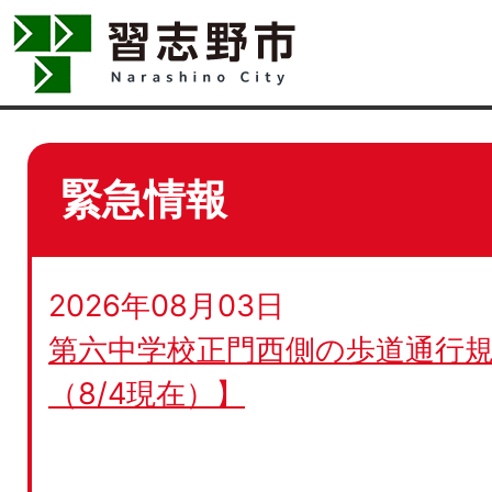
緊急情報
2026年08月03日
第六中学校正門西側の歩道通行規
（8/4現在）】