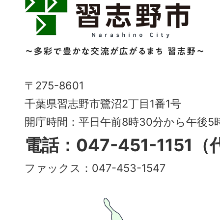
習
志
野
市
Narashino
〒275-8601
City
千葉県習志野市鷺沼2丁目1番1号
～
開庁時間：平日午前8時30分から午後
多
電話：047-451-1151
彩
ファックス：047-453-1547
で
豊
か