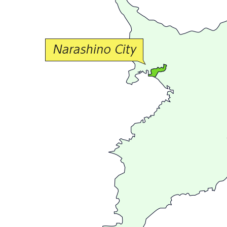
な
交
流
が
広
が
る
ま
ち
習
志