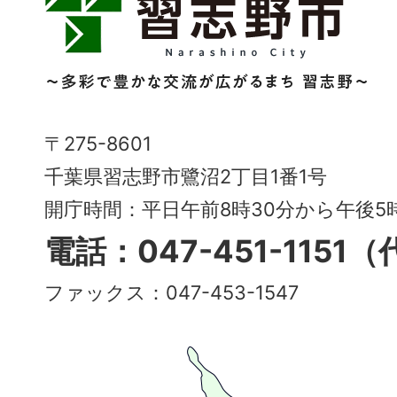
志
野
市
Narashino
〒275-8601
City
千葉県習志野市鷺沼2丁目1番1号
～
開庁時間：平日午前8時30分から午後
多
電話：047-451-1151
彩
ファックス：047-453-1547
で
豊
か