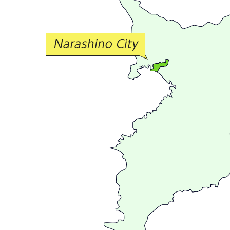
な
交
流
が
広
が
る
ま
ち
習
志