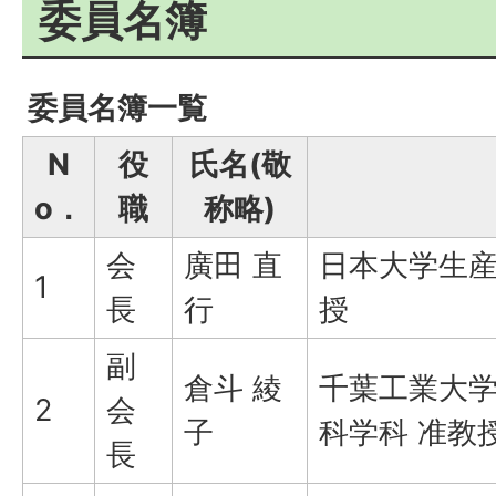
委員名簿
委員名簿一覧
N
役
氏名(敬
o．
職
称略)
会
廣田 直
日本大学生産
1
長
行
授
副
倉斗 綾
千葉工業大
2
会
子
科学科 准教
長