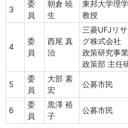
委
朝倉 暁
東邦大学理
3
員
生
教授
三菱UFJリ
委
西尾 真
グ株式会社
4
員
治
政策研究事業
政策部 主任
委
大部 素
5
公募市民
員
宏
委
黒澤 裕
6
公募市民
員
子