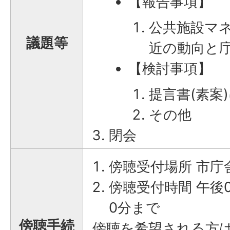
【報告事項】
公共施設マ
議題等
近の動向と
【検討事項】
提言書(素案
その他
閉会
傍聴受付場所 市庁舎
傍聴受付時間 午後0
0分まで
傍聴手続
傍聴を希望される方