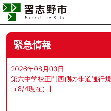
緊急情報
2026年08月03日
第六中学校正門西側の歩道通行規
（8/4現在）】