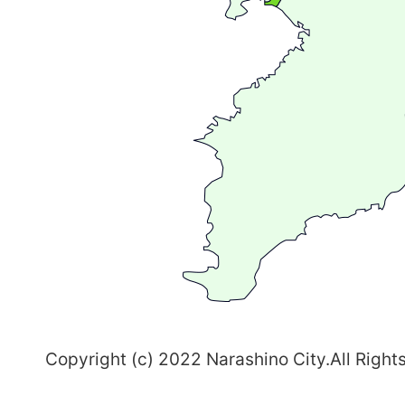
が
広
が
る
ま
ち
習
志
野
～
Copyright (c) 2022 Narashino City.All Right