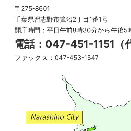
Narashino
〒275-8601
City
千葉県習志野市鷺沼2丁目1番1号
～
開庁時間：平日午前8時30分から午後
多
電話：047-451-1151
彩
ファックス：047-453-1547
で
豊
か
な
交
流