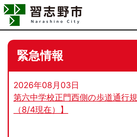
緊急情報
2026年08月03日
第六中学校正門西側の歩道通行規
（8/4現在）】