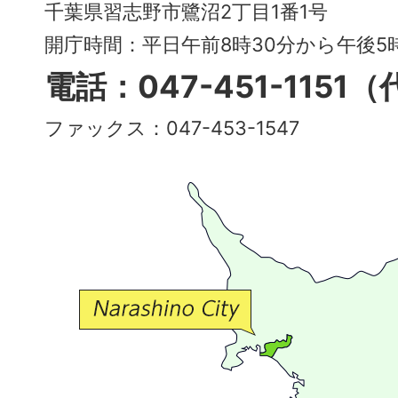
City
千葉県習志野市鷺沼2丁目1番1号
～
開庁時間：平日午前8時30分から午後
多
電話：047-451-1151
彩
ファックス：047-453-1547
で
豊
か
な
交
流
が
広