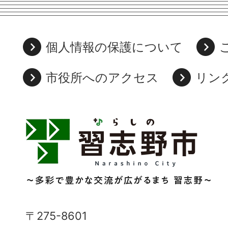
個人情報の保護について
市役所へのアクセス
リン
習
志
野
市
Narashino
〒275-8601