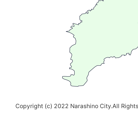
が
る
ま
ち
習
志
野
～
Copyright (c) 2022 Narashino City.All Right