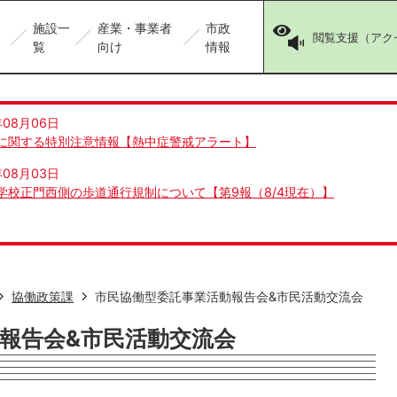
施設一
産業・事業者
市政
閲覧支援（アク
覧
向け
情報
年08月06日
に関する特別注意情報【熱中症警戒アラート】
年08月03日
学校正門西側の歩道通行規制について【第9報（8/4現在）】
協働政策課
市民協働型委託事業活動報告会&市民活動交流会
報告会&市民活動交流会