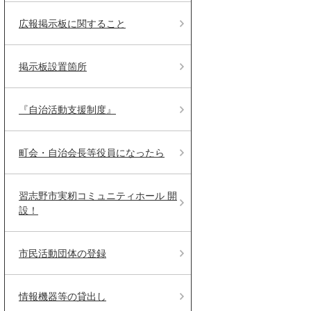
広報掲示板に関すること
掲示板設置箇所
『自治活動支援制度』
町会・自治会長等役員になったら
習志野市実籾コミュニティホール 開
設！
市民活動団体の登録
情報機器等の貸出し