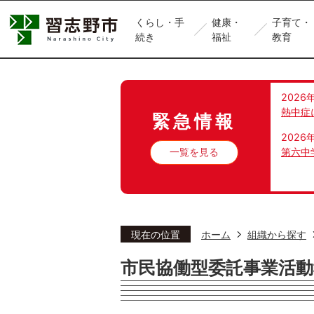
くらし・手
健康・
子育て・
続き
福祉
教育
2026
熱中症
緊急情報
2026
一覧を見る
第六中
現在の位置
ホーム
組織から探す
市民協働型委託事業活動