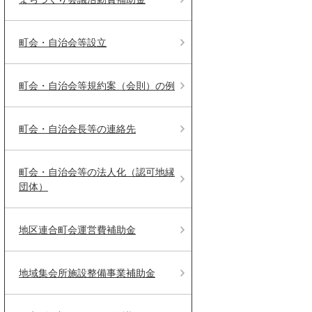
町会・自治会等設立
町会・自治会等規約案（会則）の例
町会・自治会長等の連絡先
町会・自治会等の法人化（認可地縁
団体）
地区連合町会運営費補助金
地域集会所施設整備事業補助金