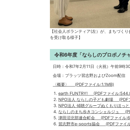
【社会人ボランティア(左）が、まちづくり
を受け取る様子】
令和6年度「ならしのプロボノチャ
日時：令和7年2月11日（火祝）午前9時30
会場：プラッツ習志野およびZoom配信
〈概要〉 (PDFファイル:1.1MB)
earth FUNTRY! (PDFファイル:544.
NPO法人 ならしの子ども劇場 (PDFファ
NPO法人 傾聴グループぬくもりほっとらい
ならしのまち歩きコンシェルジュ (PDFフ
津田沼北部連合町会 (PDFファイル:661
習志野市e-sports協会 (PDFファイル: