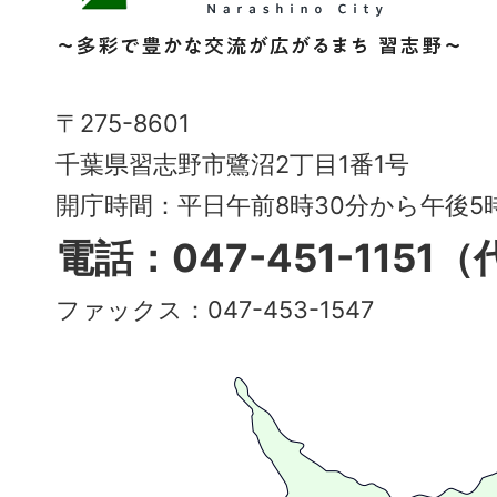
野
市
Narashino
〒275-8601
City
千葉県習志野市鷺沼2丁目1番1号
～
開庁時間：平日午前8時30分から午後
多
電話：047-451-1151
彩
ファックス：047-453-1547
で
豊
か
な