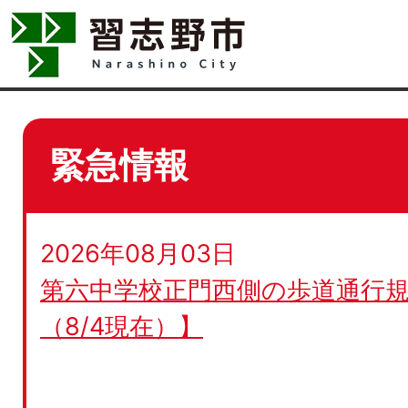
緊急情報
2026年08月03日
第六中学校正門西側の歩道通行規
（8/4現在）】