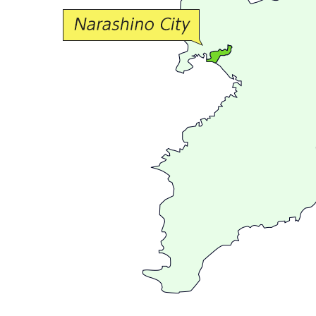
交
流
が
広
が
る
ま
ち
習
志
野