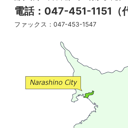
多
電話：047-451-1151
彩
ファックス：047-453-1547
で
豊
か
な
交
流
が
広
が