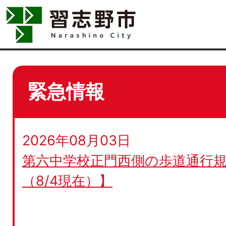
緊急情報
2026年08月03日
第六中学校正門西側の歩道通行規
（8/4現在）】