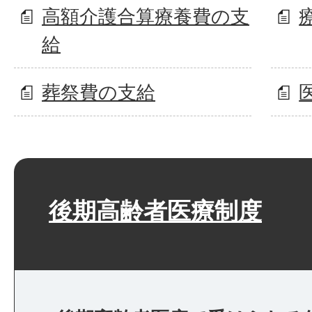
高額介護合算療養費の支
給
葬祭費の支給
後期高齢者医療制度