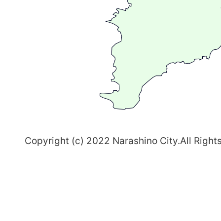
る
ま
ち
習
志
野
～
Copyright (c) 2022 Narashino City.All Right