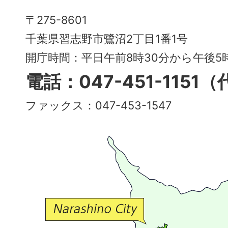
Narashino
〒275-8601
City
千葉県習志野市鷺沼2丁目1番1号
～
開庁時間：平日午前8時30分から午後
多
電話：047-451-1151
彩
ファックス：047-453-1547
で
豊
か
な
交
流