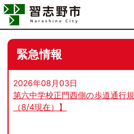
緊急情報
2026年08月03日
第六中学校正門西側の歩道通行規
（8/4現在）】