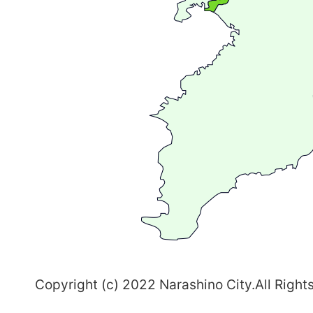
が
広
が
る
ま
ち
習
志
野
～
Copyright (c) 2022 Narashino City.All Right