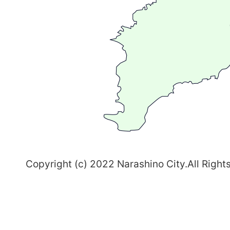
が
る
ま
ち
習
志
野
～
Copyright (c) 2022 Narashino City.All Right