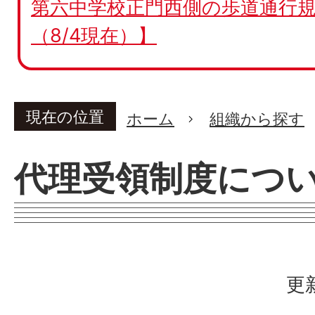
第六中学校正門西側の歩道通行規
（8/4現在）】
現在の位置
ホーム
組織から探す
代理受領制度につ
更