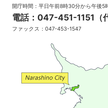
～
開庁時間：平日午前8時30分から午後
多
電話：047-451-1151
彩
ファックス：047-453-1547
で
豊
か
な
交
流
が
広