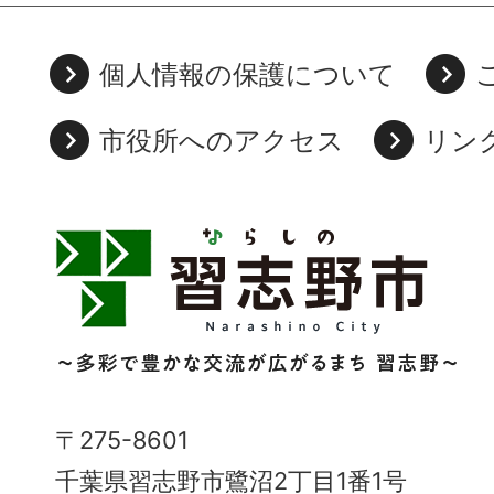
個人情報の保護について
市役所へのアクセス
リン
習
志
野
市
Narashino
〒275-8601
City
千葉県習志野市鷺沼2丁目1番1号