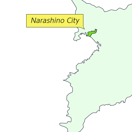
な
交
流
が
広
が
る
ま
ち
習
志
野