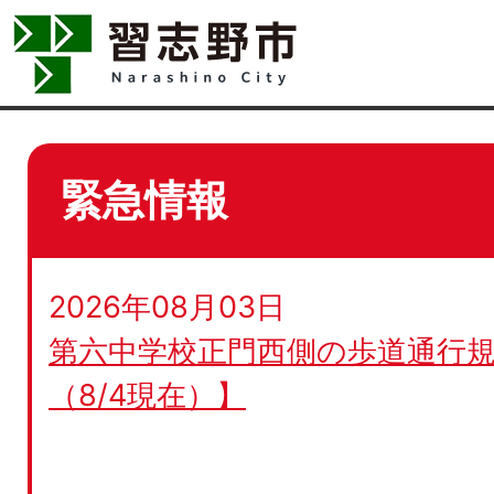
緊急情報
2026年08月03日
第六中学校正門西側の歩道通行規
（8/4現在）】