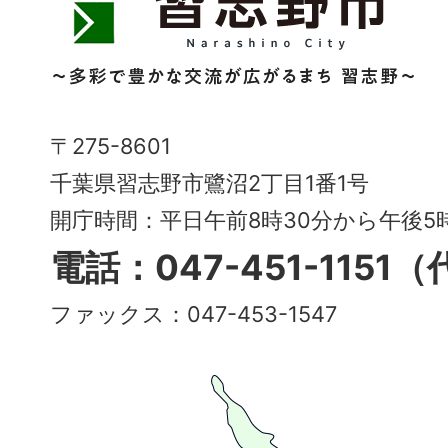
志
野
市
Narashino
〒275-8601
City
千葉県習志野市鷺沼2丁目1番1号
～
開庁時間：平日午前8時30分から午後
多
電話：047-451-1151
彩
ファックス：047-453-1547
で
豊
か