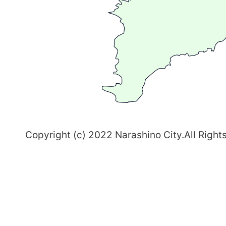
ま
ち
習
志
野
～
Copyright (c) 2022 Narashino City.All Right