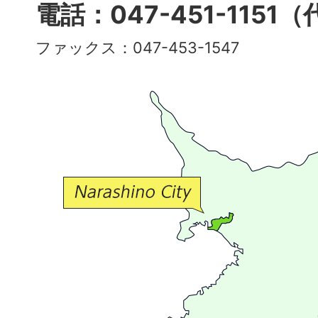
多
電話：047-451-1151
彩
ファックス：047-453-1547
で
豊
か
な
交
流
が
広
が
る