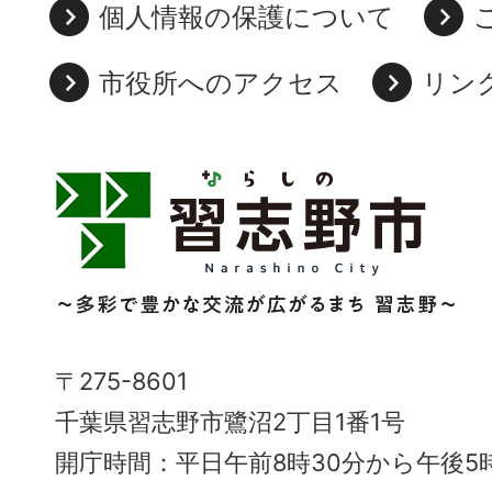
個人情報の保護について
市役所へのアクセス
リン
習
志
野
市
Narashino
〒275-8601
City
千葉県習志野市鷺沼2丁目1番1号
～
開庁時間：平日午前8時30分から午後