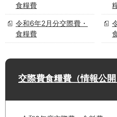
食糧費
令和6年2月分交際費・
食糧費
交際費食糧費（情報公開