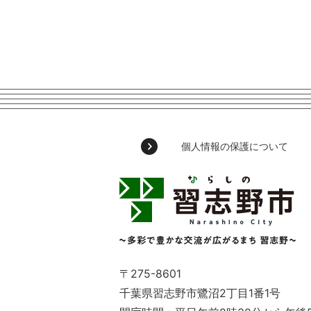
個人情報の保護について
習
志
野
市
Narashino
City
～
〒275-8601
多
千葉県習志野市鷺沼2丁目1番1号
彩