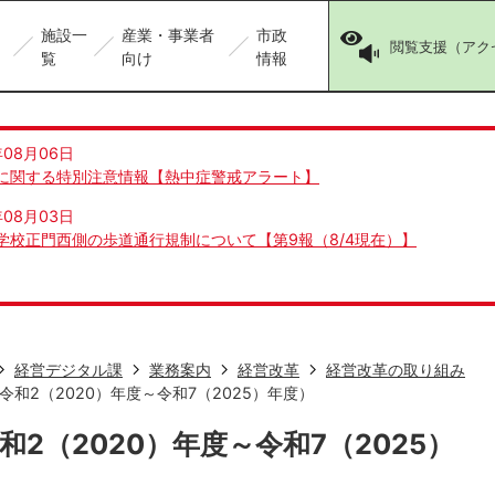
施設一
産業・事業者
市政
閲覧支援（アク
覧
向け
情報
年08月06日
に関する特別注意情報【熱中症警戒アラート】
年08月03日
学校正門西側の歩道通行規制について【第9報（8/4現在）】
経営デジタル課
業務案内
経営改革
経営改革の取り組み
和2（2020）年度～令和7（2025）年度）
2（2020）年度～令和7（2025）