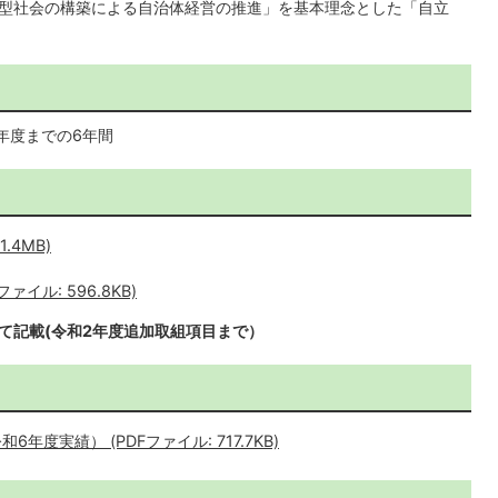
協働型社会の構築による自治体経営の推進」を基本理念とした「自立
）年度までの6年間
.4MB)
イル: 596.8KB)
て記載(令和2年度追加取組項目まで）
度実績） (PDFファイル: 717.7KB)