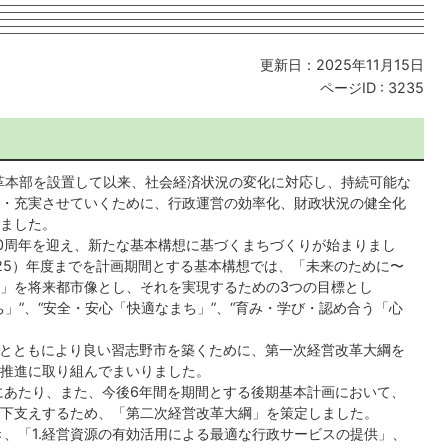
更新日：2025年11月15日
ページID :
3235
改革本部を設置して以来、社会経済状況の変化に対応し、持続可能な
・充実させていくために、行政運営の効率化、財政状況の健全化
ました。
60周年を迎え、新たな基本構想に基づくまちづくりが始まりまし
2025）年度までを計画期間とする基本構想では、「未来のために〜
」を将来都市像とし、それを実現するための3つの目標とし
」”、“安全・安心「快適なまち」”、“育み・学び・認め合う「心
とともにより良い習志野市を築くために、第一次経営改革大綱を
推進に取り組んでまいりました。
あたり、また、今後6年間を期間とする後期基本計画において、
下支えするため、「第二次経営改革大綱」を策定しました。
、「1.経営資源の有効活用による最適な行政サービスの提供」、