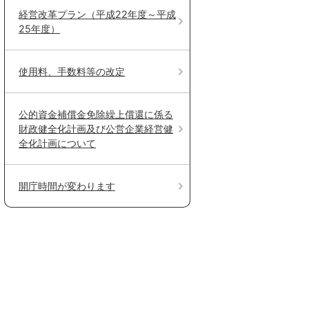
経営改革プラン（平成22年度～平成
25年度）
使用料、手数料等の改定
公的資金補償金免除繰上償還に係る
財政健全化計画及び公営企業経営健
全化計画について
開庁時間が変わります