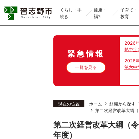
くらし・手
健康・
子育て・
続き
福祉
教育
2026
熱中症
緊急情報
2026
一覧を見る
第六中
現在の位置
ホーム
組織から探す
第二次経営改革大綱（令
第二次経営改革大綱（令和
年度）