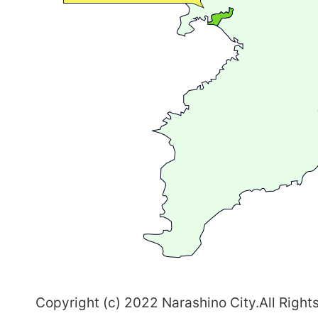
が
広
が
る
ま
ち
習
志
野
～
Copyright (c) 2022 Narashino City.All Right