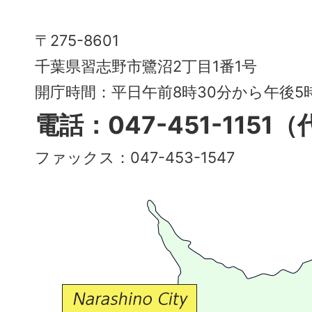
市
Narashino
〒275-8601
City
千葉県習志野市鷺沼2丁目1番1号
～
開庁時間：平日午前8時30分から午後
多
電話：047-451-1151
彩
ファックス：047-453-1547
で
豊
か
な
交
流