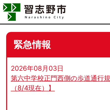
緊急情報
2026年08月03日
第六中学校正門西側の歩道通行規
（8/4現在）】