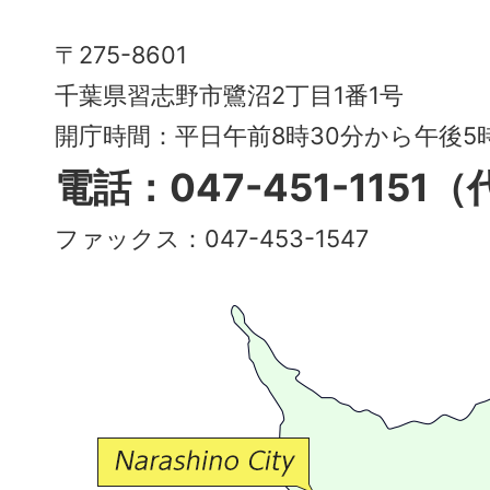
Narashino
〒275-8601
City
千葉県習志野市鷺沼2丁目1番1号
～
開庁時間：平日午前8時30分から午後
多
電話：047-451-1151
彩
ファックス：047-453-1547
で
豊
か
な
交
流