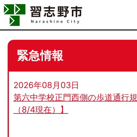
緊急情報
2026年08月03日
第六中学校正門西側の歩道通行規
（8/4現在）】