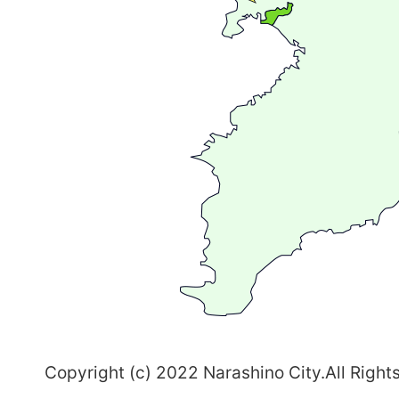
が
広
が
る
ま
ち
習
志
野
～
Copyright (c) 2022 Narashino City.All Right