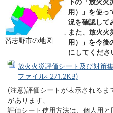
下の「放火火
用）」を使っ
況を確認して
また、放火火
習志野市の地図
用）」を今後
にしてくださ
放火火災評価シート及び対策集例（
ファイル: 271.2KB)
(注意)評価シートが表示される
があります。
評価シート使用方法は、個人用と