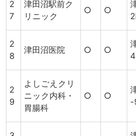
2
津田沼駅前ク
津
○
○
7
リニック
2
2
津
津田沼医院
○
○
8
4
よしごえクリ
2
ニック内科・
○
○
9
-
胃腸科
3