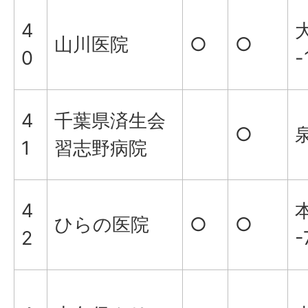
4
山川医院
○
○
0
-
4
千葉県済生会
○
泉
1
習志野病院
4
ひらの医院
○
○
2
-