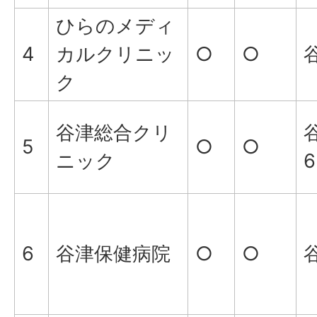
ひらのメディ
4
カルクリニッ
○
○
谷
ク
谷津総合クリ
谷
5
○
○
ニック
6
6
谷津保健病院
○
○
谷