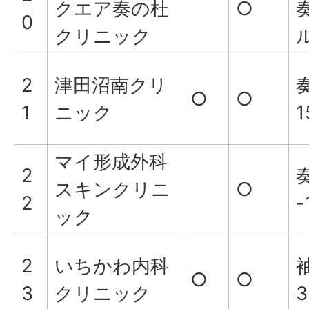
クエア奏の杜
○
0
クリニック
2
津田沼南クリ
○
○
1
ニック
1
マイ形成外科
2
スキンクリニ
○
2
-
ック
2
いちかわ内科
○
○
3
クリニック
3