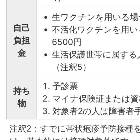
生ワクチンを用いる場合
自己
不活化ワクチンを用い
負担
6500円
金
生活保護世帯に属する
（注釈5）
予診票
持ち
マイナ保険証または資
物
対象者2の人は障害者
注釈2：すでに帯状疱疹予防接種