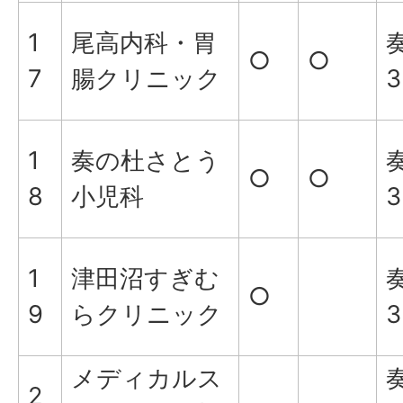
1
尾高内科・胃
奏
○
○
7
腸クリニック
3
1
奏の杜さとう
奏
○
○
8
小児科
3
1
津田沼すぎむ
奏
○
9
らクリニック
3
メディカルス
奏
2