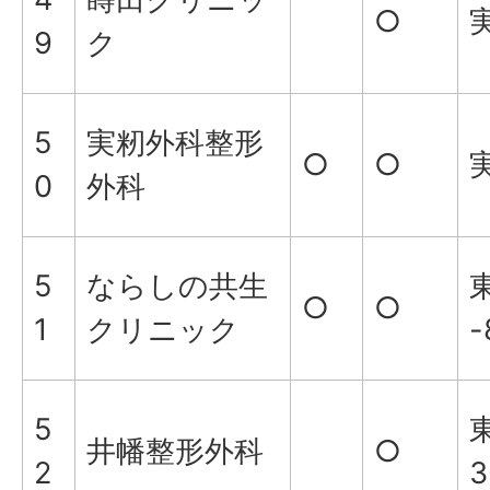
○
実
9
ク
5
実籾外科整形
○
○
実
0
外科
5
ならしの共生
○
○
1
クリニック
-
5
井幡整形外科
○
2
3