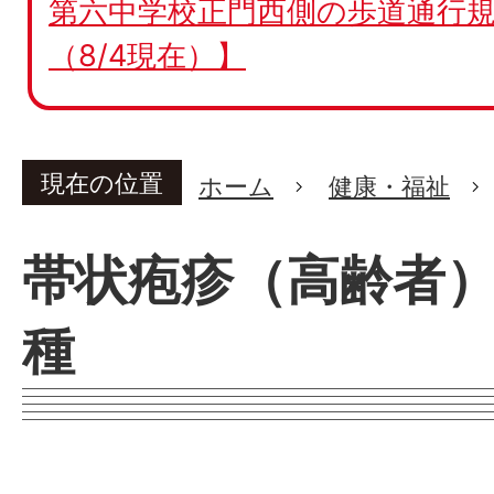
第六中学校正門西側の歩道通行規
（8/4現在）】
現在の位置
ホーム
健康・福祉
帯状疱疹（高齢者
種