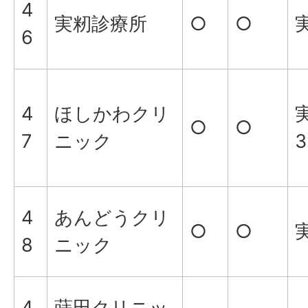
4
実籾診療所
○
○
実
6
4
ほしかわクリ
実
○
○
7
ニック
3
4
あんどうクリ
○
○
実
8
ニック
4
蒔田クリニッ