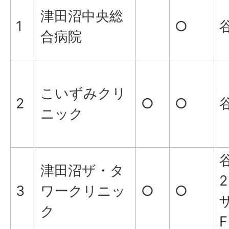
津田沼中央総
1
○
谷
合病院
こいずみクリ
2
○
○
谷
ニック
谷
津田沼ザ・タ
3
ワークリニッ
○
○
ク
F