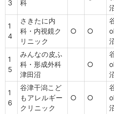
3
科
さきたに内
谷
1
科・内視鏡ク
○
○
o
4
リニック
みんなの皮ふ
谷
1
科・形成外科
○
o
5
津田沼
谷津干潟こど
谷
1
もアレルギー
○
○
o
6
クリニック