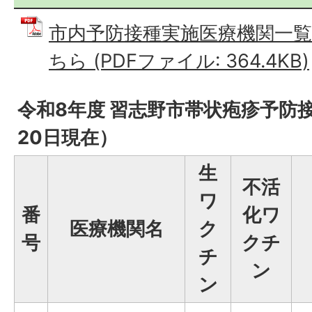
市内予防接種実施医療機関一
ちら (PDFファイル: 364.4KB)
令和8年度 習志野市帯状疱疹予防
20日現在）
生
不活
ワ
番
化ワ
医療機関名
ク
号
クチ
チ
ン
ン