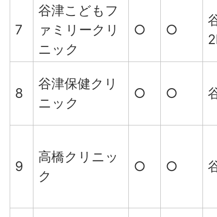
谷津こどもフ
谷
7
ァミリークリ
○
○
2
ニック
谷津保健クリ
8
○
○
谷
ニック
高橋クリニッ
9
○
○
谷
ク