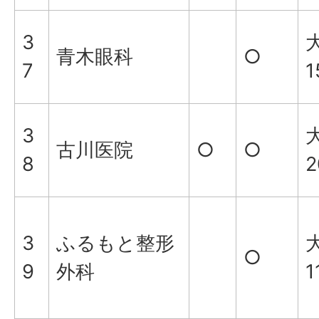
3
大
青木眼科
○
7
1
3
古川医院
○
○
8
2
3
ふるもと整形
○
9
外科
1