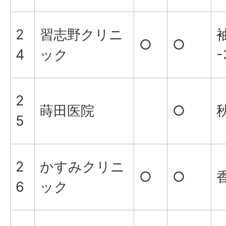
2
習志野クリニ
○
○
4
ック
-
2
蒔田医院
○
秋
5
2
かすみクリニ
○
○
香
6
ック