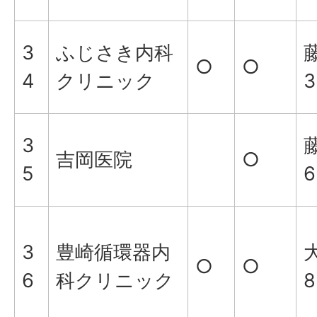
3
ふじさき内科
藤
○
○
4
クリニック
3
3
藤
吉岡医院
○
5
6
3
豊崎循環器内
大
○
○
6
科クリニック
8