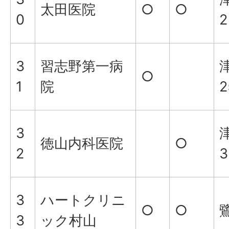
太田医院
○
○
0
2
3
習志野第一病
○
1
院
2
3
津
徳山内科医院
○
2
3
3
ハートクリニ
○
○
鷺
3
ック村山