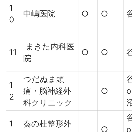
1
中嶋医院
○
○
谷
0
まきた内科医
11
○
○
谷
院
つだぬま頭
谷
1
痛・脳神経外
○
o
2
科クリニック
沼
谷
1
奏の杜整形外
○
o