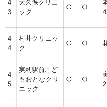
4
大久保クリニ
○
○
3
ック
4
4
村井クリニッ
○
○
花
4
ク
実籾駅前こど
4
実
もおとなクリ
○
○
5
2
ニック