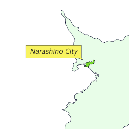
豊
か
な
交
流
が
広
が
る
ま
ち