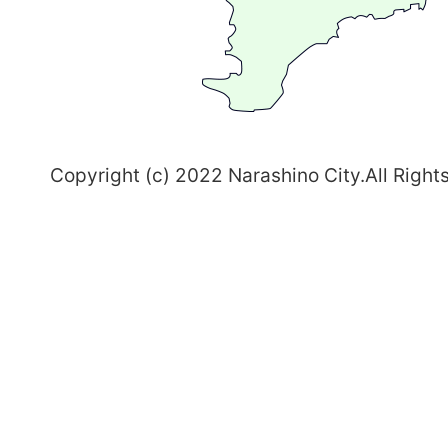
習
志
野
～
Copyright (c) 2022 Narashino City.All Right