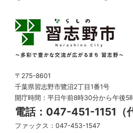
習
志
野
市
Narashino
〒275-8601
City
千葉県習志野市鷺沼2丁目1番1号
～
開庁時間：平日午前8時30分から午後
多
電話：047-451-1151
彩
ファックス：047-453-1547
で