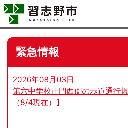
緊急情報
2026年08月03日
第六中学校正門西側の歩道通行規
（8/4現在）】