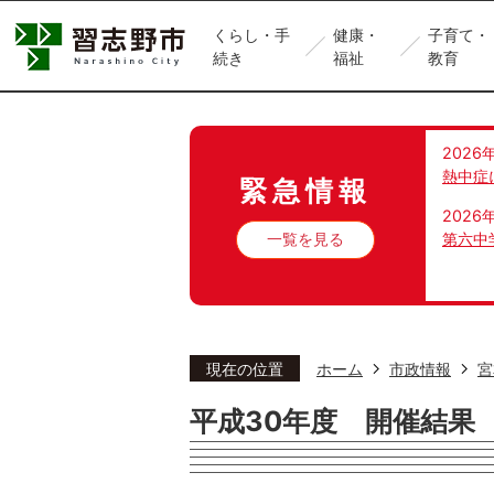
くらし・手
健康・
子育て・
続き
福祉
教育
2026
熱中症
緊急情報
2026
一覧を見る
第六中
現在の位置
ホーム
市政情報
宮
平成30年度 開催結果