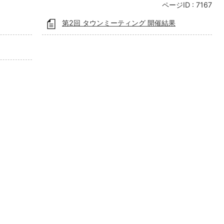
ページID :
7167
第2回 タウンミーティング 開催結果