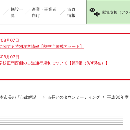
施設一
産業・事業者
市政
閲覧支援（アク
覧
向け
情報
年08月07日
に関する特別注意情報【熱中症警戒アラート】
年08月03日
学校正門西側の歩道通行規制について【第9報（8/4現在）】
本市長の「市政解説」
市長とのタウンミーティング
平成30年度